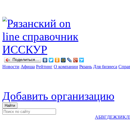
Поделиться…
Новости
Афиша
Рейтинг
О компании
Рязань
Для бизнеса
Спра
Добавить организацию
А
Б
В
Г
Д
Е
Ж
З
И
К
Л