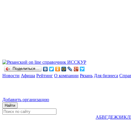
Поделиться…
Новости
Афиша
Рейтинг
О компании
Рязань
Для бизнеса
Спра
Добавить организацию
А
Б
В
Г
Д
Е
Ж
З
И
К
Л