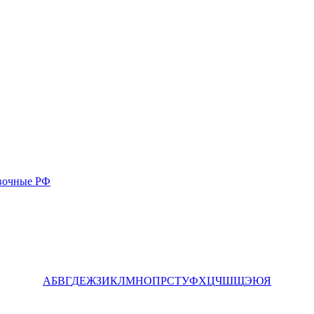
вочные РФ
А
Б
В
Г
Д
Е
Ж
З
И
К
Л
М
Н
О
П
Р
С
Т
У
Ф
Х
Ц
Ч
Ш
Щ
Э
Ю
Я