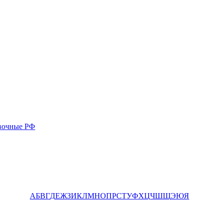
вочные РФ
А
Б
В
Г
Д
Е
Ж
З
И
К
Л
М
Н
О
П
Р
С
Т
У
Ф
Х
Ц
Ч
Ш
Щ
Э
Ю
Я