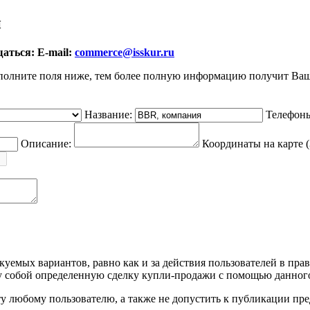
и
аться: E-mail:
commerce@isskur.ru
полните поля ниже, тем более полную информацию получит Ваш
Название:
Телефон
Описание:
Координаты на карте (
уемых вариантов, равно как и за действия пользователей в пра
собой определенную сделку купли-продажи с помощью данного
йту любому пользователю, а также не допустить к публикации п