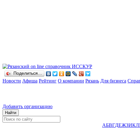
Поделиться…
Новости
Афиша
Рейтинг
О компании
Рязань
Для бизнеса
Спра
Добавить организацию
А
Б
В
Г
Д
Е
Ж
З
И
К
Л