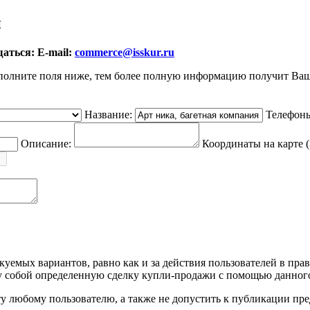
и
аться: E-mail:
commerce@isskur.ru
полните поля ниже, тем более полную информацию получит Ваш
Название:
Телефон
Описание:
Координаты на карте (
уемых вариантов, равно как и за действия пользователей в пра
собой определенную сделку купли-продажи с помощью данного
йту любому пользователю, а также не допустить к публикации п