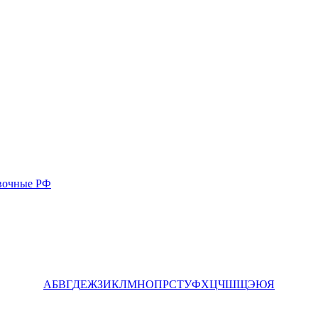
вочные РФ
А
Б
В
Г
Д
Е
Ж
З
И
К
Л
М
Н
О
П
Р
С
Т
У
Ф
Х
Ц
Ч
Ш
Щ
Э
Ю
Я