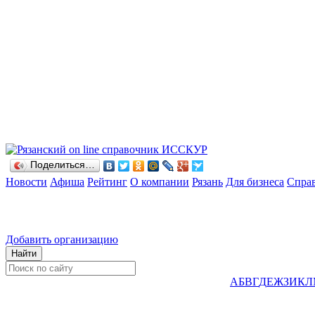
Поделиться…
Новости
Афиша
Рейтинг
О компании
Рязань
Для бизнеса
Спра
Добавить организацию
А
Б
В
Г
Д
Е
Ж
З
И
К
Л