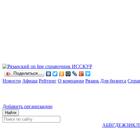
Поделиться…
Новости
Афиша
Рейтинг
О компании
Рязань
Для бизнеса
Спра
Добавить организацию
А
Б
В
Г
Д
Е
Ж
З
И
К
Л