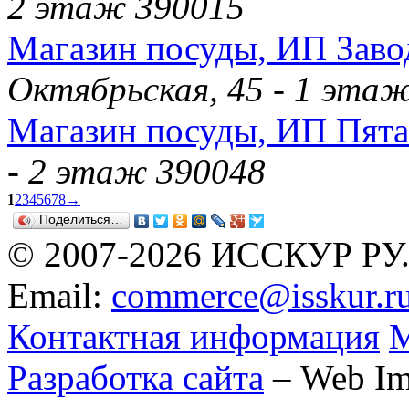
2 этаж 390015
Магазин посуды, ИП Заво
Октябрьская, 45 - 1 эта
Магазин посуды, ИП Пята
- 2 этаж 390048
1
2
3
4
5
6
7
8
→
Поделиться…
© 2007-2026 ИССКУР РУ
Email:
commerce@isskur.r
Контактная информация
М
Разработка сайта
– Web Im