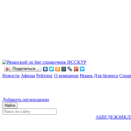
Поделиться…
Новости
Афиша
Рейтинг
О компании
Рязань
Для бизнеса
Спра
Добавить организацию
А
Б
В
Г
Д
Е
Ж
З
И
К
Л