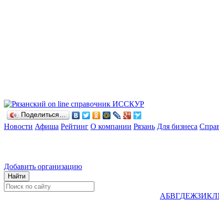
Поделиться…
Новости
Афиша
Рейтинг
О компании
Рязань
Для бизнеса
Спра
Добавить организацию
А
Б
В
Г
Д
Е
Ж
З
И
К
Л