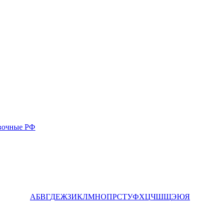
вочные РФ
А
Б
В
Г
Д
Е
Ж
З
И
К
Л
М
Н
О
П
Р
С
Т
У
Ф
Х
Ц
Ч
Ш
Щ
Э
Ю
Я