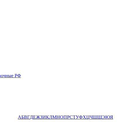
вочные РФ
А
Б
В
Г
Д
Е
Ж
З
И
К
Л
М
Н
О
П
Р
С
Т
У
Ф
Х
Ц
Ч
Ш
Щ
Э
Ю
Я