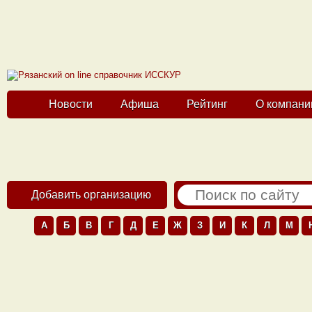
Новости
Афиша
Рейтинг
О компани
Добавить организацию
А
Б
В
Г
Д
Е
Ж
З
И
К
Л
М