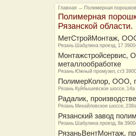
Главная
→ Полимерная порошковая
Полимерная порошко
Рязанской области.
МетСтройМонтаж, ОО
Рязань Шабулина проезд, 17 3900
Монтажстройсервис, О
металлообработке
Рязань Южный промузел, ст3 390
ПолимерКолор, ООО, 
Рязань Куйбышевское шоссе, 14а -
Радалик, производств
Рязань Михайловское шоссе, 238
Рязанский завод поли
Рязань Шабулина проезд, 8в 3900
РязаньВентМонтаж, пр