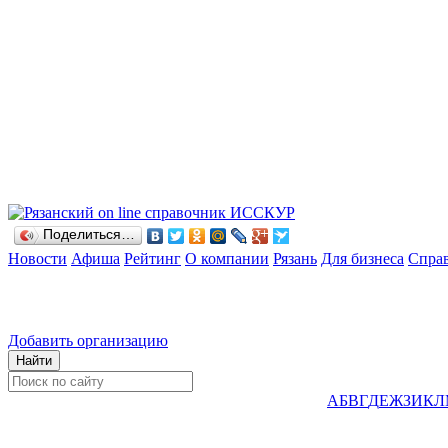
Поделиться…
Новости
Афиша
Рейтинг
О компании
Рязань
Для бизнеса
Спра
Добавить организацию
А
Б
В
Г
Д
Е
Ж
З
И
К
Л