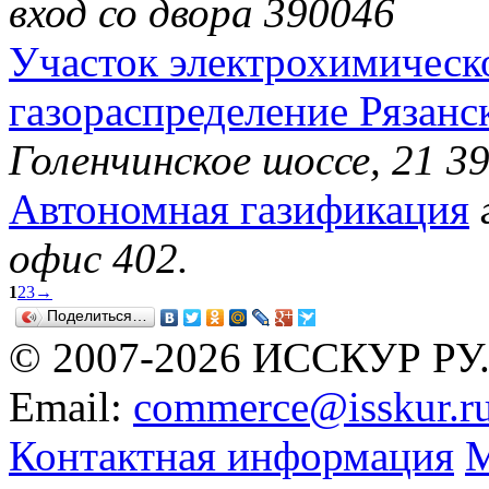
вход со двора 390046
Участок электрохимическ
газораспределение Рязанс
Голенчинское шоссе, 21 3
Автономная газификация
офис 402.
1
2
3
→
Поделиться…
© 2007-2026 ИССКУР РУ
Email:
commerce@isskur.r
Контактная информация
М