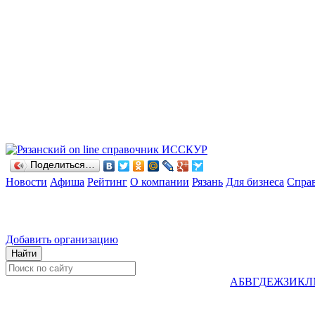
Поделиться…
Новости
Афиша
Рейтинг
О компании
Рязань
Для бизнеса
Спра
Добавить организацию
А
Б
В
Г
Д
Е
Ж
З
И
К
Л