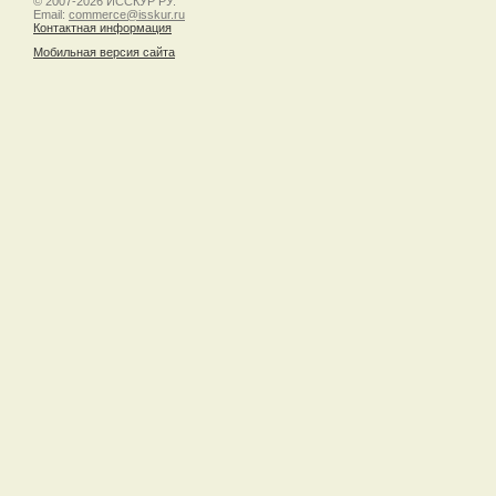
© 2007-2026 ИССКУР РУ.
Email:
commerce@isskur.ru
Контактная информация
Мобильная версия сайта