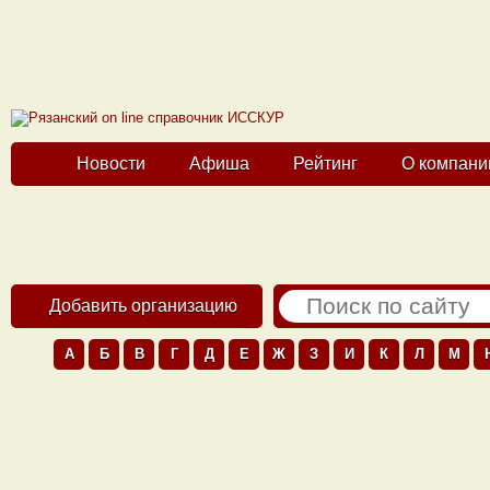
Новости
Афиша
Рейтинг
О компани
Добавить организацию
А
Б
В
Г
Д
Е
Ж
З
И
К
Л
М