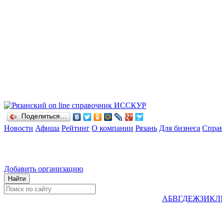
Поделиться…
Новости
Афиша
Рейтинг
О компании
Рязань
Для бизнеса
Спра
Добавить организацию
А
Б
В
Г
Д
Е
Ж
З
И
К
Л