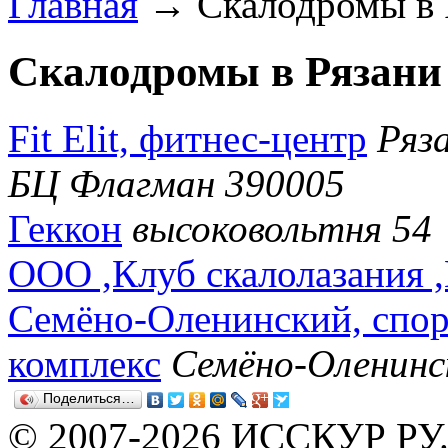
Главная
→ Скалодромы в Р
Скалодромы в Рязани 
Fit Elit, фитнес-центр
Ряз
БЦ Флагман 390005
Геккон
высоковольтня 54
ООО ,Клуб скалолазания ,
Семёно-Оленинский, спор
комплекс
Семёно-Оленинс
Поделиться…
© 2007-2026 ИССКУР РУ