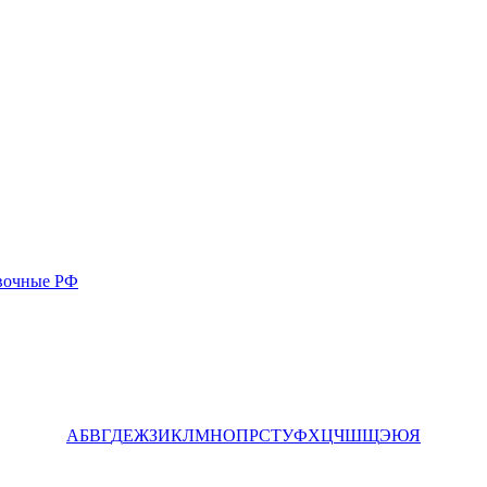
вочные РФ
А
Б
В
Г
Д
Е
Ж
З
И
К
Л
М
Н
О
П
Р
С
Т
У
Ф
Х
Ц
Ч
Ш
Щ
Э
Ю
Я