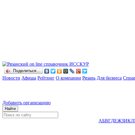
Поделиться…
Новости
Афиша
Рейтинг
О компании
Рязань
Для бизнеса
Спра
Добавить организацию
А
Б
В
Г
Д
Е
Ж
З
И
К
Л