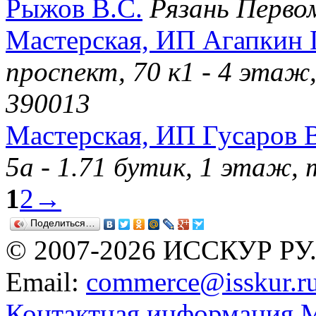
Рыжов В.С.
Рязань Перво
Мастерская, ИП Агапкин 
проспект, 70 к1 - 4 этаж
390013
Мастерская, ИП Гусаров В
5а - 1.71 бутик, 1 этаж,
1
2
→
Поделиться…
© 2007-2026 ИССКУР РУ
Email:
commerce@isskur.r
Контактная информация
М