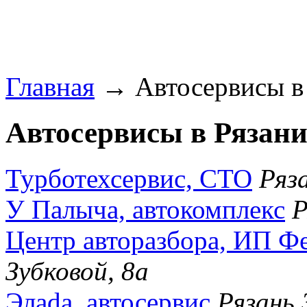
Главная
→ Автосервисы в 
Автосервисы в Рязани
Турботехсервис, СТО
Ряз
У Палыча, автокомплекс
Р
Центр авторазбора, ИП Ф
Зубковой, 8а
Элаdа, автосервис
Рязань 