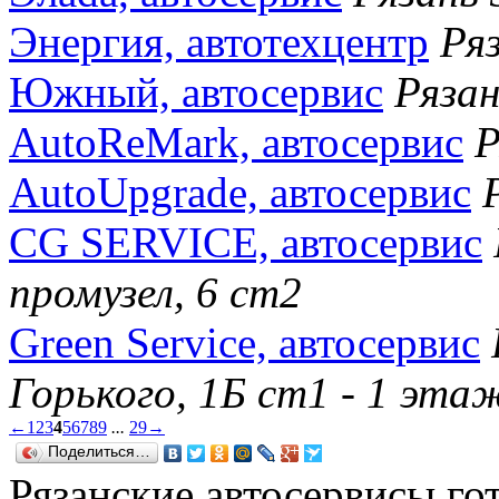
Энергия, автотехцентр
Ря
Южный, автосервис
Рязан
AutoReMark, автосервис
Р
AutoUpgrade, автосервис
CG SERVICE, автосервис
промузел, 6 ст2
Green Service, автосервис
Горького, 1Б ст1 - 1 эта
←
1
2
3
4
5
6
7
8
9
...
29
→
Поделиться…
Рязанские автосервисы г