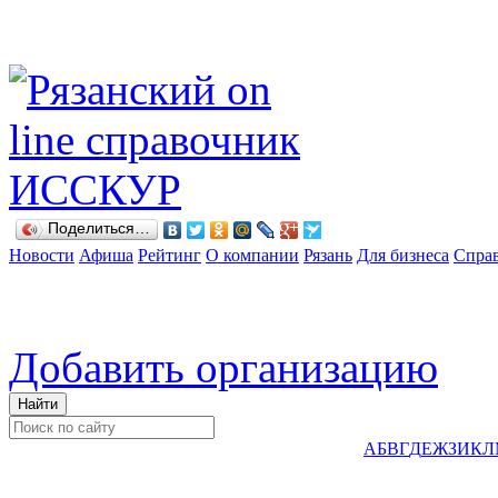
Поделиться…
Новости
Афиша
Рейтинг
О компании
Рязань
Для бизнеса
Спра
Добавить организацию
А
Б
В
Г
Д
Е
Ж
З
И
К
Л