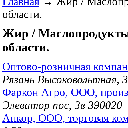
Главная
→ Жир / Маслопро
области.
Жир / Маслопродукты 
области.
Оптово-розничная компан
Рязань Высоковольтная, 
Фаркон Агро, ООО, произ
Элеватор пос, 3в 390020
Анкор, ООО, торговая ко