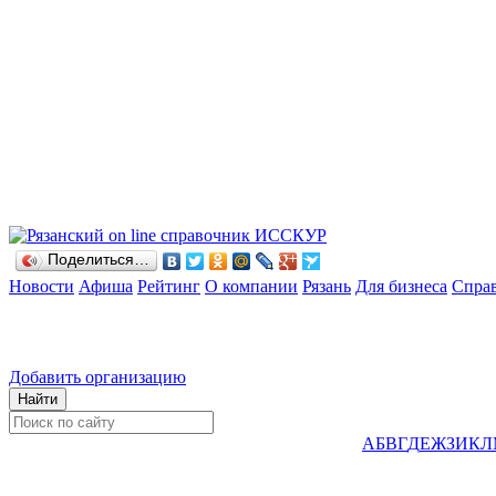
Поделиться…
Новости
Афиша
Рейтинг
О компании
Рязань
Для бизнеса
Спра
Добавить организацию
А
Б
В
Г
Д
Е
Ж
З
И
К
Л