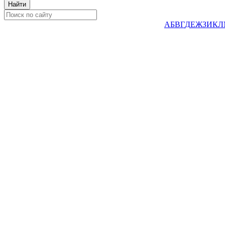
А
Б
В
Г
Д
Е
Ж
З
И
К
Л