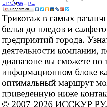
←
1
2
3
4
5
6
7
8
9
...
16
→
Поделиться…
Трикотаж в самых различн
белья до пледов и салфето
предприятий города. Узна
деятельности компании, 
диапазоне вы сможете по 
информационном блоке ка
оптимальный маршрут мож
приведенную ниже конта
© 2007-2026 ИССКУР РУ