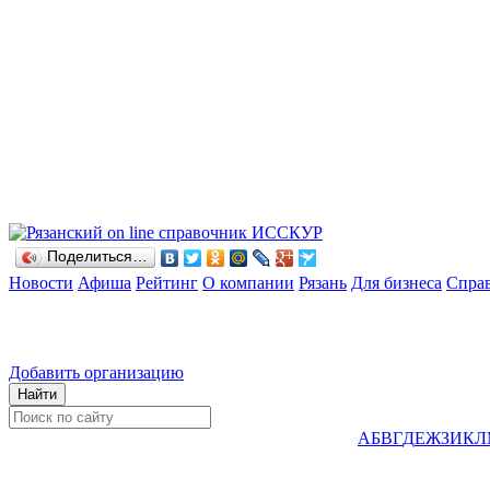
Поделиться…
Новости
Афиша
Рейтинг
О компании
Рязань
Для бизнеса
Спра
Добавить организацию
А
Б
В
Г
Д
Е
Ж
З
И
К
Л