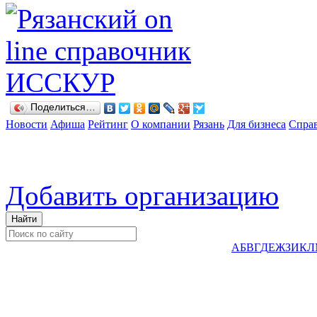
Поделиться…
Новости
Афиша
Рейтинг
О компании
Рязань
Для бизнеса
Спра
Добавить организацию
А
Б
В
Г
Д
Е
Ж
З
И
К
Л