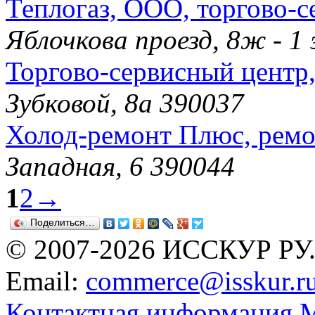
Теплогаз, ООО, торгово-
Яблочкова проезд, 8ж - 
Торгово-сервисный центр
Зубковой, 8а 390037
Холод-ремонт Плюс, ремо
Западная, 6 390044
1
2
→
Поделиться…
© 2007-2026 ИССКУР РУ
Email:
commerce@isskur.r
Контактная информация
М