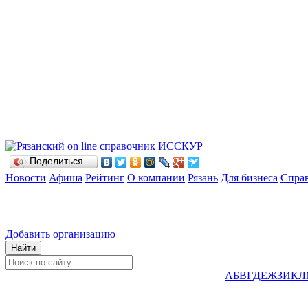
Поделиться…
Новости
Афиша
Рейтинг
О компании
Рязань
Для бизнеса
Спра
Добавить организацию
А
Б
В
Г
Д
Е
Ж
З
И
К
Л