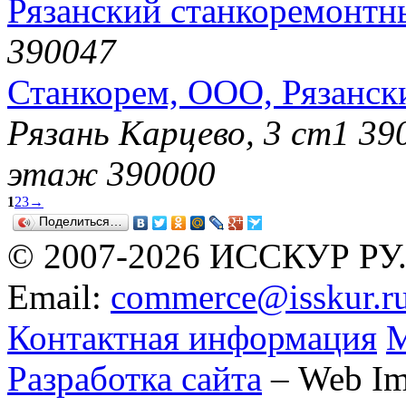
Рязанский станкоремонтн
390047
Станкорем, ООО, Рязанск
Рязань Карцево, 3 ст1 39
этаж 390000
1
2
3
→
Поделиться…
© 2007-2026 ИССКУР РУ
Email:
commerce@isskur.r
Контактная информация
М
Разработка сайта
– Web Im