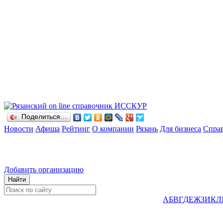
Поделиться…
Новости
Афиша
Рейтинг
О компании
Рязань
Для бизнеса
Спра
Добавить организацию
А
Б
В
Г
Д
Е
Ж
З
И
К
Л