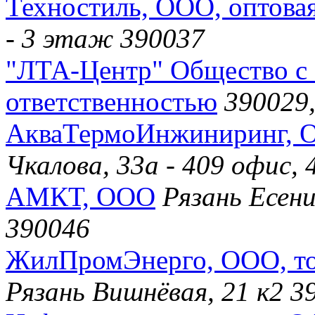
Техностиль, ООО, оптова
- 3 этаж 390037
"ЛТА-Центр" Общество с
ответственностью
390029,
АкваТермоИнжиниринг, О
Чкалова, 33а - 409 офис,
АМКТ, ООО
Рязань Есени
390046
ЖилПромЭнерго, ООО, то
Рязань Вишнёвая, 21 к2 3