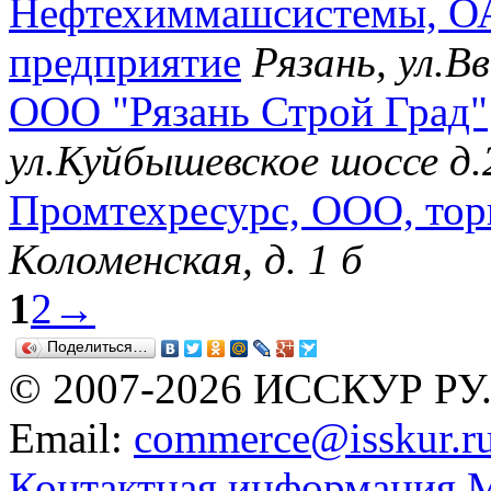
Нефтехиммашсистемы, ОА
предприятие
Рязань, ул.Вв
ООО "Рязань Строй Град"
ул.Куйбышевское шоссе д.
Промтехресурс, ООО, тор
Коломенская, д. 1 б
1
2
→
Поделиться…
© 2007-2026 ИССКУР РУ
Email:
commerce@isskur.r
Контактная информация
М