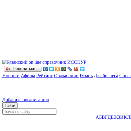
Поделиться…
Новости
Афиша
Рейтинг
О компании
Рязань
Для бизнеса
Спра
Добавить организацию
А
Б
В
Г
Д
Е
Ж
З
И
К
Л