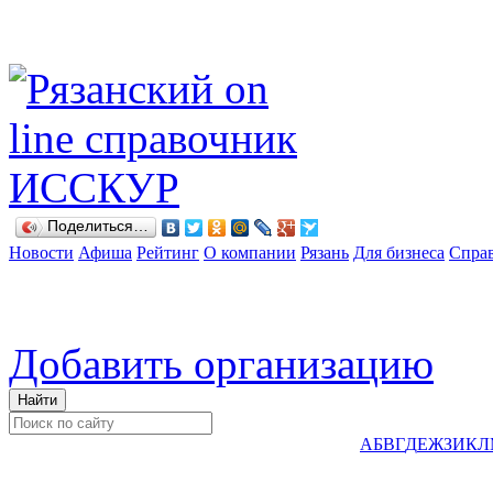
Поделиться…
Новости
Афиша
Рейтинг
О компании
Рязань
Для бизнеса
Спра
Добавить организацию
А
Б
В
Г
Д
Е
Ж
З
И
К
Л