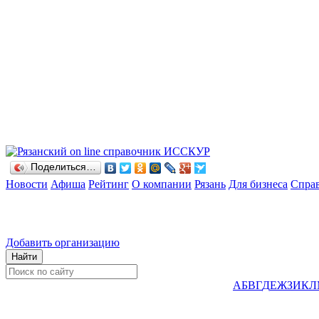
Поделиться…
Новости
Афиша
Рейтинг
О компании
Рязань
Для бизнеса
Спра
Добавить организацию
А
Б
В
Г
Д
Е
Ж
З
И
К
Л