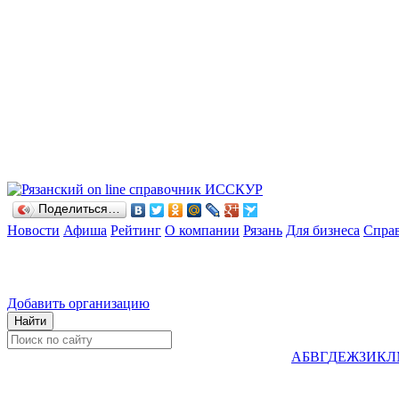
Поделиться…
Новости
Афиша
Рейтинг
О компании
Рязань
Для бизнеса
Спра
Добавить организацию
А
Б
В
Г
Д
Е
Ж
З
И
К
Л