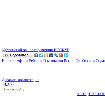
Поделиться…
Новости
Афиша
Рейтинг
О компании
Рязань
Для бизнеса
Спра
Добавить организацию
А
Б
В
Г
Д
Е
Ж
З
И
К
Л