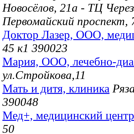
Новосёлов, 21а - ТЦ Чере
Первомайский проспект, 
Доктор Лазер, ООО, меди
45 к1 390023
Мария, ООО, лечебно-диа
ул.Стройкова,11
Мать и дитя, клиника
Ряз
390048
Мед+, медицинский цент
50