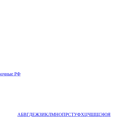
вочные РФ
А
Б
В
Г
Д
Е
Ж
З
И
К
Л
М
Н
О
П
Р
С
Т
У
Ф
Х
Ц
Ч
Ш
Щ
Э
Ю
Я