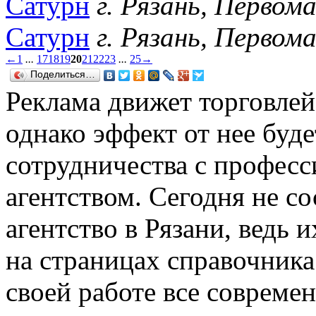
Сатурн
г. Рязань, Первом
Сатурн
г. Рязань, Первом
←
1
...
17
18
19
20
21
22
23
...
25
→
Поделиться…
Реклама движет торговлей,
однако эффект от нее буд
сотрудничества с профес
агентством. Сегодня не со
агентство в Рязани, ведь 
на страницах справочника
своей работе все совреме