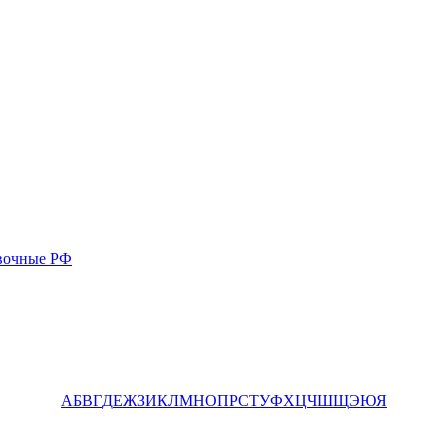
вочные РФ
А
Б
В
Г
Д
Е
Ж
З
И
К
Л
М
Н
О
П
Р
С
Т
У
Ф
Х
Ц
Ч
Ш
Щ
Э
Ю
Я