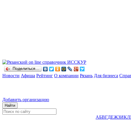
Поделиться…
Новости
Афиша
Рейтинг
О компании
Рязань
Для бизнеса
Спра
Добавить организацию
А
Б
В
Г
Д
Е
Ж
З
И
К
Л