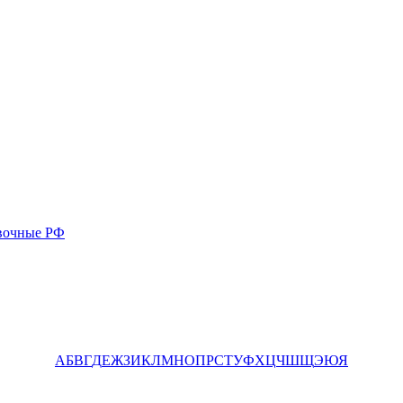
вочные РФ
А
Б
В
Г
Д
Е
Ж
З
И
К
Л
М
Н
О
П
Р
С
Т
У
Ф
Х
Ц
Ч
Ш
Щ
Э
Ю
Я