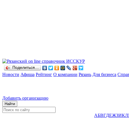
Поделиться…
Новости
Афиша
Рейтинг
О компании
Рязань
Для бизнеса
Спра
Добавить организацию
А
Б
В
Г
Д
Е
Ж
З
И
К
Л