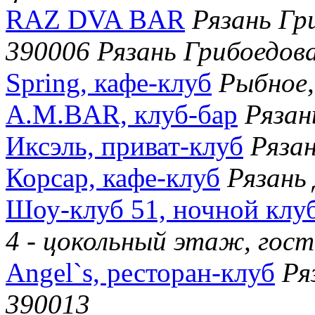
RAZ DVA BAR
Рязань Гр
390006 Рязань Грибоедова
Spring, кафе-клуб
Рыбное,
А.М.BAR, клуб-бар
Рязан
Иксэль, приват-клуб
Ряза
Корсар, кафе-клуб
Рязань
Шоу-клуб 51, ночной клу
4 - цокольный этаж, гос
Angel`s, ресторан-клуб
Ря
390013