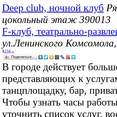
Deep club, ночной клуб
Ря
цокольный этаж 390013
F-клуб, театрально-развле
ул.Ленинского Комсомола
1
2
3
4
→
Поделиться…
В городе действует больш
представляющих к услуга
танцплощадку, бар, прива
Чтобы узнать часы работы 
уточнить список услуг, в