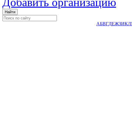
Добавить организацию
А
Б
В
Г
Д
Е
Ж
З
И
К
Л