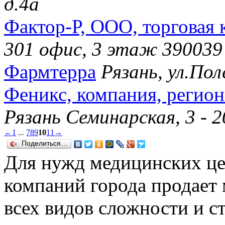
д.4а
Фактор-Р, ООО, торговая
301 офис, 3 этаж 390039
Фармтерра
Рязань, ул.Пол
Феникс, компания, регион
Рязань Семинарская, 3 - 
←
1
...
7
8
9
10
11
→
Поделиться…
Для нужд медицинских це
компаний города продает
всех видов сложности и с