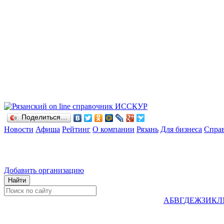
Поделиться…
Новости
Афиша
Рейтинг
О компании
Рязань
Для бизнеса
Спра
Добавить организацию
А
Б
В
Г
Д
Е
Ж
З
И
К
Л