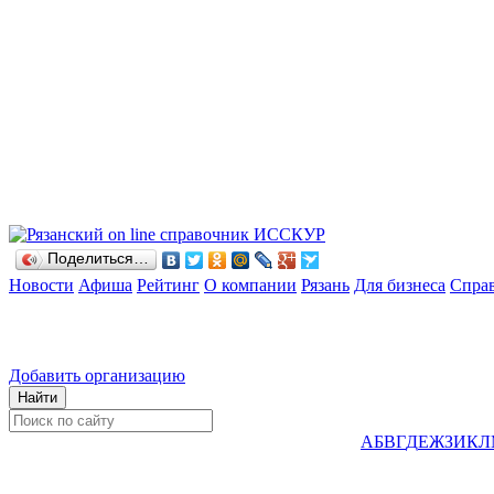
Поделиться…
Новости
Афиша
Рейтинг
О компании
Рязань
Для бизнеса
Спра
Добавить организацию
А
Б
В
Г
Д
Е
Ж
З
И
К
Л