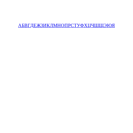
А
Б
В
Г
Д
Е
Ж
З
И
К
Л
М
Н
О
П
Р
С
Т
У
Ф
Х
Ц
Ч
Ш
Щ
Э
Ю
Я