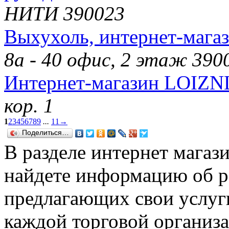
НИТИ 390023
Выхухоль, интернет-мага
8а - 40 офис, 2 этаж 390
Интернет-магазин LOIZ
кор. 1
1
2
3
4
5
6
7
8
9
...
11
→
Поделиться…
В разделе интернет магази
найдете информацию об р
предлагающих свои услуги
каждой торговой организа