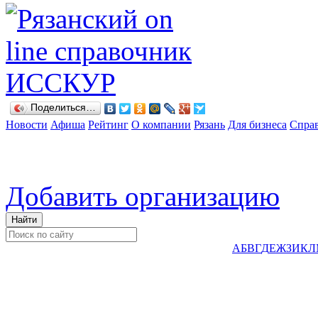
Поделиться…
Новости
Афиша
Рейтинг
О компании
Рязань
Для бизнеса
Спра
Добавить организацию
А
Б
В
Г
Д
Е
Ж
З
И
К
Л