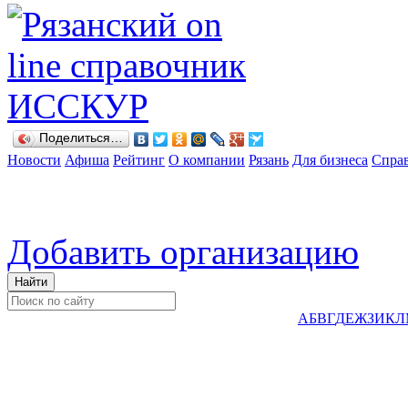
Поделиться…
Новости
Афиша
Рейтинг
О компании
Рязань
Для бизнеса
Спра
Добавить организацию
А
Б
В
Г
Д
Е
Ж
З
И
К
Л