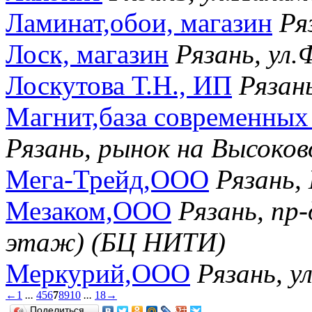
Ламинат,обои, магазин
Ря
Лоск, магазин
Рязань, ул.
Лоскутова Т.Н., ИП
Рязань
Магнит,база современных
Рязань, рынок на Высок
Мега-Трейд,ООО
Рязань,
Мезаком,ООО
Рязань, пр-
этаж) (БЦ НИТИ)
Меркурий,ООО
Рязань, у
←
1
...
4
5
6
7
8
9
10
...
18
→
Поделиться…