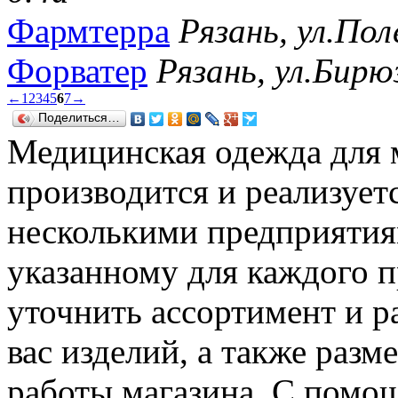
Фармтерра
Рязань, ул.Пол
Форватер
Рязань, ул.Бирюз
←
1
2
3
4
5
6
7
→
Поделиться…
Медицинская одежда для 
производится и реализует
несколькими предприятия
указанному для каждого п
уточнить ассортимент и 
вас изделий, а также раз
работы магазина. С помо