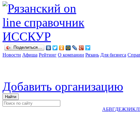
Поделиться…
Новости
Афиша
Рейтинг
О компании
Рязань
Для бизнеса
Спра
Добавить организацию
А
Б
В
Г
Д
Е
Ж
З
И
К
Л