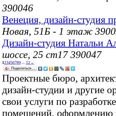
390046
Венеция, дизайн-студия п
Новая, 51Б - 1 этаж 390
Дизайн-студия Натальи А
шоссе, 25 ст17 390047
1
2
3
4
5
6
7
8
9
...
12
→
Поделиться…
Проектные бюро, архитек
дизайн-студии и другие о
свои услуги по разработк
помещений, оформлению