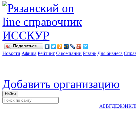
Поделиться…
Новости
Афиша
Рейтинг
О компании
Рязань
Для бизнеса
Спра
Добавить организацию
А
Б
В
Г
Д
Е
Ж
З
И
К
Л