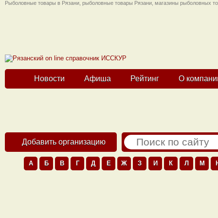
Рыболовные товары в Рязани, рыболовные товары Рязани, магазины рыболовных тов
Новости
Афиша
Рейтинг
О компани
Добавить организацию
А
Б
В
Г
Д
Е
Ж
З
И
К
Л
М